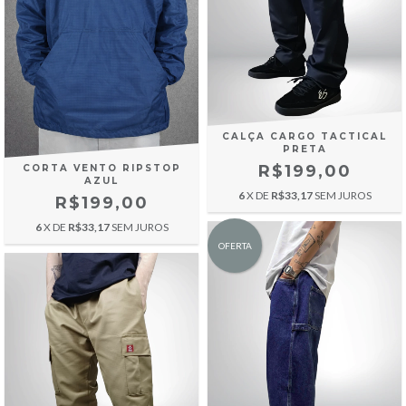
CALÇA CARGO TACTICAL
PRETA
R$199,00
CORTA VENTO RIPSTOP
AZUL
6
X DE
R$33,17
SEM JUROS
R$199,00
6
X DE
R$33,17
SEM JUROS
OFERTA