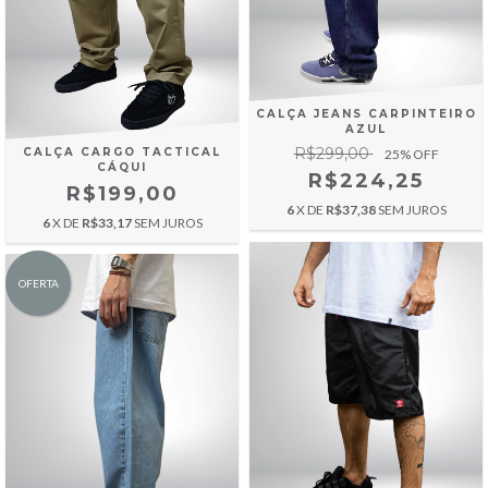
CALÇA JEANS CARPINTEIRO
AZUL
R$299,00
CALÇA CARGO TACTICAL
25
% OFF
CÁQUI
R$224,25
R$199,00
6
X DE
R$37,38
SEM JUROS
6
X DE
R$33,17
SEM JUROS
OFERTA