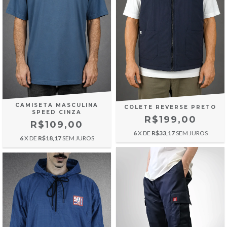
CAMISETA MASCULINA
COLETE REVERSE PRETO
SPEED CINZA
R$199,00
R$109,00
6
X DE
R$33,17
SEM JUROS
6
X DE
R$18,17
SEM JUROS