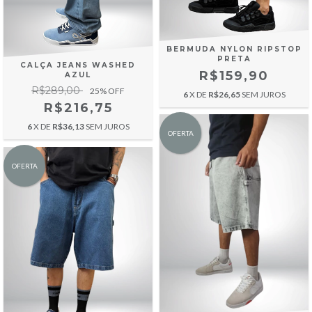
BERMUDA NYLON RIPSTOP
PRETA
CALÇA JEANS WASHED
R$159,90
AZUL
R$289,00
25
% OFF
6
X DE
R$26,65
SEM JUROS
R$216,75
6
X DE
R$36,13
SEM JUROS
OFERTA
OFERTA