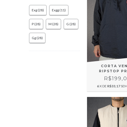
Exg (28)
Exgg (11)
P (28)
M (28)
G (28)
Gg (28)
CORTA VE
RIPSTOP P
R$199,
6
X DE
R$33,17
SEM