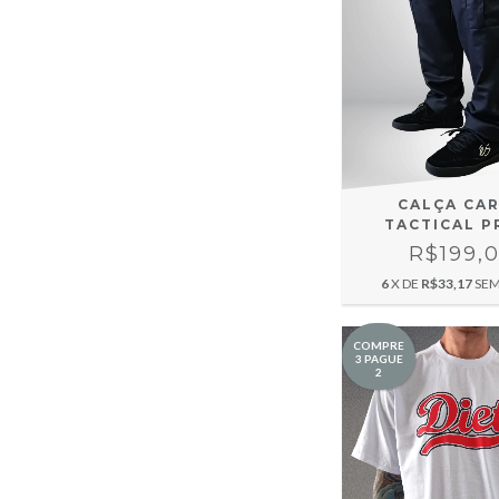
CALÇA CA
TACTICAL P
R$199,
6
X DE
R$33,17
SEM
COMPRE
3 PAGUE
2