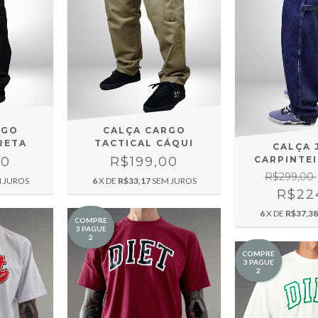
RGO
CALÇA CARGO
RETA
TACTICAL CÁQUI
CALÇA 
00
R$199,00
CARPINTE
R$299,00
 JUROS
6
X DE
R$33,17
SEM JUROS
R$22
6
X DE
R$37,38
COMPRE
3 PAGUE
2
COMPRE
3 PAGUE
2