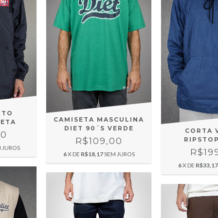
NTO
CAMISETA MASCULINA
RETA
DIET 90´S VERDE
CORTA 
00
R$109,00
RIPSTO
 JUROS
R$19
6
X DE
R$18,17
SEM JUROS
6
X DE
R$33,17