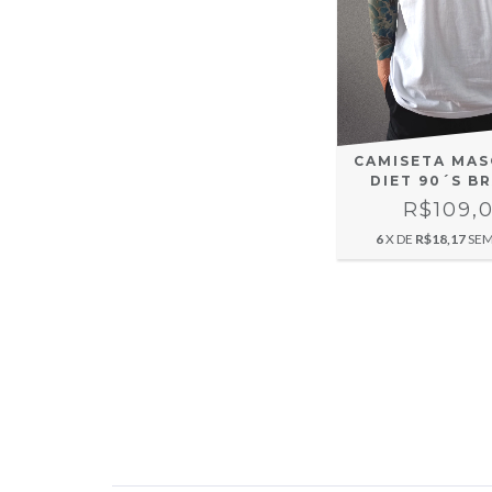
CAMISETA MAS
DIET 90´S B
R$109,
6
X DE
R$18,17
SEM