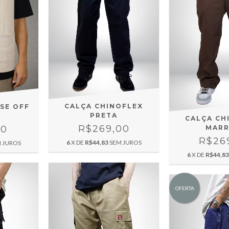
CALÇA CHINOFLEX
SE OFF
PRETA
CALÇA CH
R$269,00
00
MAR
R$26
6
X DE
R$44,83
SEM JUROS
 JUROS
6
X DE
R$44,83
OFERTA