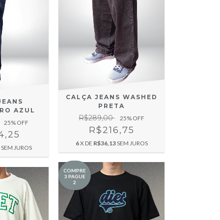
CALÇA JEANS WASHED
JEANS
PRETA
IRO AZUL
R$289,00
25
% OFF
25
% OFF
R$216,75
4,25
6
X DE
R$36,13
SEM JUROS
SEM JUROS
COMPRE
3 PAGUE
2