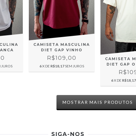
CULINA
CAMISETA MASCULINA
RANCA
DIET GAP VINHO
00
R$109,00
CAMISETA 
DIET GAP 
 JUROS
6
X DE
R$18,17
SEM JUROS
R$10
6
X DE
R$18,17
MOSTRAR MAIS PRODUTOS
SIGA-NOS