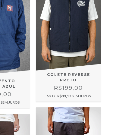
COLETE REVERSE
PRETO
VENTO
P AZUL
R$199,00
9,00
6
X DE
R$33,17
SEM JUROS
SEM JUROS